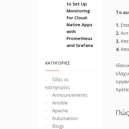
to Set Up
Monitoring
Το au
for Cloud-
Native Apps
1.
Επα
with
2.
Αντ
Prometheus
3.
Απε
and Grafana
4.
Αποτ
ΚΑΤΗΓΟΡΙΕΣ
Ιδανι
ελαχι
Όλες οι
οργαν
κατηγορίες
πρέπε
Announcements
Ansible
Apache
Πώς
Automation
Blogc