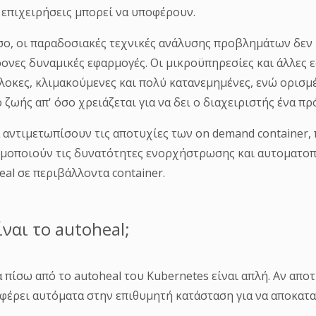
ι επιχειρήσεις μπορεί να υποφέρουν.
ο, οι παραδοσιακές τεχνικές ανάλυσης προβλημάτων δεν 
ονες δυναμικές εφαρμογές. Οι μικροϋπηρεσίες και άλλες ε
λοκες, κλιμακούμενες και πολύ κατανεμημένες, ενώ ορισμ
 ζωής απ' όσο χρειάζεται για να δει ο διαχειριστής ένα π
α αντιμετωπίσουν τις αποτυχίες των on demand container
μοποιούν τις δυνατότητες ενορχήστρωσης και αυτοματοπο
eal σε περιβάλλοντα container.
ίναι το autoheal;
α πίσω από το autoheal του Kubernetes είναι απλή. Αν αποτ
φέρει αυτόματα στην επιθυμητή κατάσταση για να αποκατασ