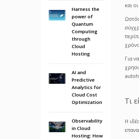
και ο
Harness the
power of
Ωστόσ
Quantum
σύγχρ
Computing
περίπ
through
χρόνο
Cloud
Hosting
Για ν
χρησι
AI and
autoh
Predictive
Analytics for
Cloud Cost
Τι ε
Optimization
Observability
Η ιδέ
in Cloud
επανα
Hosting: How