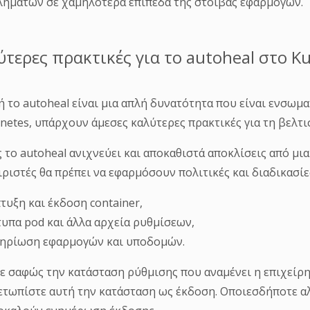
ημάτων σε χαμηλότερα επίπεδα της στοίβας εφαρμογών.
ύτερες πρακτικές για το autoheal στο K
ή το autoheal είναι μια απλή δυνατότητα που είναι ενσωμ
netes, υπάρχουν άμεσες καλύτερες πρακτικές για τη βελτι
 το autoheal ανιχνεύει και αποκαθιστά αποκλίσεις από μι
ιριστές θα πρέπει να εφαρμόσουν πολιτικές και διαδικασίε
πτυξη και έκδοση container,
τυπα pod και άλλα αρχεία ρυθμίσεων,
μηρίωση εφαρμογών και υποδομών.
ε σαφώς την κατάσταση ρύθμισης που αναμένει η επιχείρη
ετωπίστε αυτή την κατάσταση ως έκδοση. Οποιεσδήποτε α