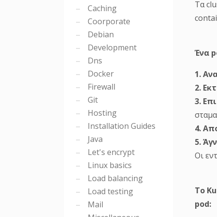
Τα cl
Caching
contai
Coorporate
Debian
Development
Ένα p
Dns
Docker
1. Αν
Firewall
2. Εκ
Git
3. Επ
Hosting
σταμα
Installation Guides
4. Απ
Java
5. Ά
Let's encrypt
Οι εν
Linux basics
Load balancing
Το Ku
Load testing
pod:
Mail