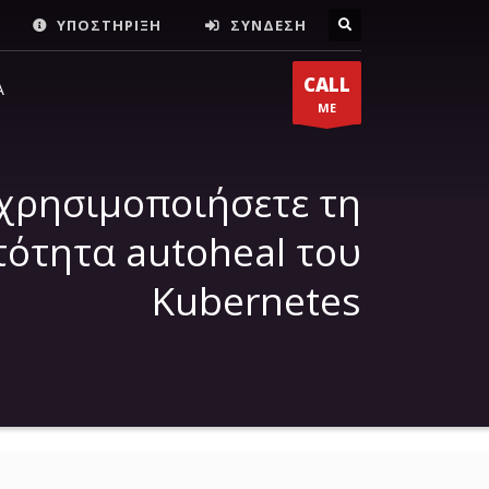
ΥΠΟΣΤΗΡΙΞΗ
ΣΥΝΔΕΣΗ
ΔΙΕΥΘΥΝΣΗ
×
CALL
Α
ME
Νερατζιωτίσσης 15, Μαρούσι,
Αθήνα, 15124, Αττική
χρησιμοποιήσετε τη
ότητα autoheal του
Kubernetes