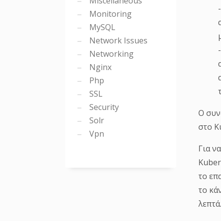
Miscellaneous
Monitoring
MySQL
Network Issues
Networking
Nginx
Php
SSL
Security
Ο συν
Solr
στο K
Vpn
Για ν
Kuber
το επ
το κά
λεπτά