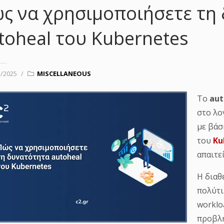
ς να χρησιμοποιήσετε τη
toheal του Kubernetes
2/2025
/
MISCELLANEOUS
Το
aut
στο λο
με βάσ
του
Ku
απαιτε
Η διαθ
πολύτι
worklo
προβλη