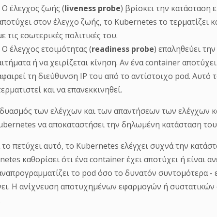
- Ο έλεγχος ζωής (
liveness probe
) βρίσκει την κατάσταση ε
αποτύχει στον έλεγχο ζωής, το Kubernetes το τερματίζει κ
με τις εσωτερικές πολιτικές του.
- Ο έλεγχος ετοιμότητας (
readiness probe
) επαληθεύει την
αιτήματα ή να χειρίζεται κίνηση. Αν ένα container αποτύχε
αφαιρεί τη διεύθυνση IP του από το αντίστοιχο pod. Αυτό 
τερματιστεί και να επανεκκινηθεί.
δυασμός των ελέγχων και των απαντήσεων των ελέγχων κα
ubernetes να αποκαταστήσει την δηλωμένη κατάσταση του 
α το πετύχει αυτό, το Kubernetes ελέγχει συχνά την κατάστ
netes καθορίσει ότι ένα container έχει αποτύχει ή είναι αν
αναπρογραμματίζει το pod όσο το δυνατόν συντομότερα -
νει. Η ανίχνευση αποτυχημένων εφαρμογών ή συστατικών c
.