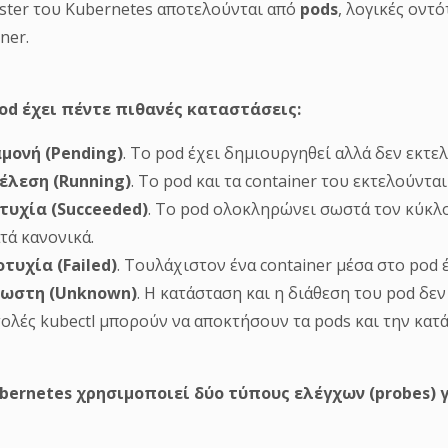
uster του Kubernetes αποτελούνται από
pods
, λογικές οντ
ner.
od
έχει πέντε πιθανές καταστάσεις:
αμονή (Pending
)
. Το pod έχει δημιουργηθεί αλλά δεν εκτελ
τέλεση (Running
)
. Το pod και τα container του εκτελούντ
ιτυχία (Succeeded
)
. Το pod ολοκληρώνει σωστά τον κύκλο 
τά κανονικά.
οτυχία (Failed
)
. Τουλάχιστον ένα container μέσα στο pod έ
γνωστη (Unknown
)
. Η κατάσταση και η διάθεση του pod δε
τολές kubectl μπορούν να αποκτήσουν τα pods και την κατ
bernetes χρησιμοποιεί δύο τύπους ελέγχων (probes) 