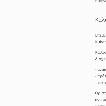
προβλ
Καλ
Επειδ
Kuber
Καθώς
διαχε
- ανά
- πρό
- τεκ
Ορίστ
αντιμ