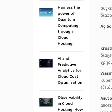
Harness the
συγκε
power of
διαφο
Quantum
Computing
Ας δο
through
Cloud
Hosting
Krust
διαχε
AI and
χρησι
Predictive
Analytics for
Wasm-
Cloud Cost
Kuber
Optimization
εξειδ
Observability
Λειτο
in Cloud
αποτε
Hosting: How