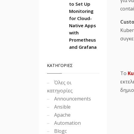
για ν
to Set Up
conta
Monitoring
for Cloud-
Custo
Native Apps
Kuber
with
συγκε
Prometheus
and Grafana
ΚΑΤΗΓΟΡΙΕΣ
Το
Ku
εκτελ
Όλες οι
δημιο
κατηγορίες
Announcements
Ansible
Apache
Automation
Blogc