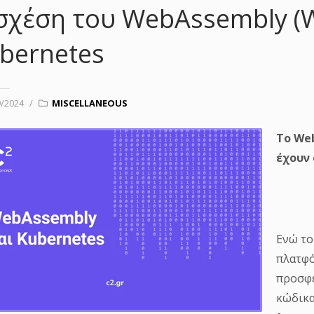
σχέση του WebAssembly (
bernetes
9/2024
/
MISCELLANEOUS
Το We
έχουν
Ενώ τ
πλατφό
προσφέ
κώδικα