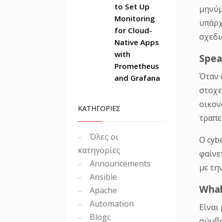
υπάρχ
to Set Up
σχεδι
Monitoring
for Cloud-
Spea
Native Apps
with
Όταν 
Prometheus
στοχε
and Grafana
οικον
τραπε
ΚΑΤΗΓΟΡΊΕΣ
Ο cyb
φαίνε
Όλες οι
με τη
κατηγορίες
Announcements
Whal
Ansible
Είναι
Apache
σύμβο
Automation
ψαρέμ
Blogc