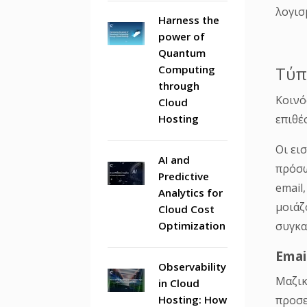
λογισ
Harness the
power of
Τύπ
Quantum
Computing
Κοινό
through
επιθέ
Cloud
Hosting
Οι ει
πρόσω
email
AI and
Predictive
μοιάζ
Analytics for
συγκα
Cloud Cost
Emai
Optimization
Μαζικ
Observability
προσε
in Cloud
μηνύμ
Hosting: How