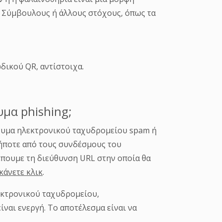
δικού QR, αντίστοιχα.
υμα phishing;
νυμα ηλεκτρονικού ταχυδρομείου spam ή
δήποτε από τους συνδέσμους του
έπουμε τη διεύθυνση URL στην οποία θα
κάνετε κλικ
.
εκτρονικού ταχυδρομείου,
ναι ενεργή. Το αποτέλεσμα είναι να
T
department
.
Θα πρέπει να αναφέρουμε