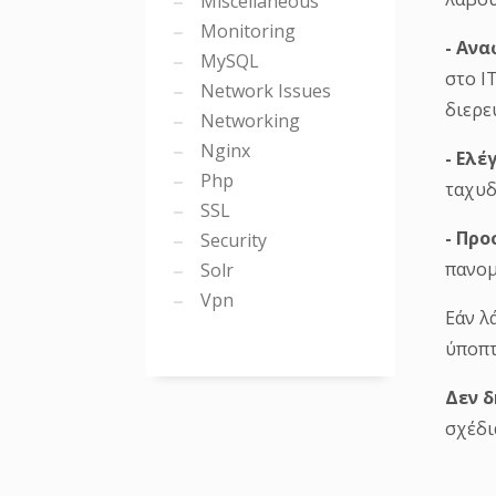
Miscellaneous
στο I
Monitoring
MySQL
διερε
Network Issues
- Ελέ
Networking
ταχυδ
Nginx
Php
- Προ
SSL
πανομ
Security
Εάν λ
Solr
Vpn
ύποπτ
Δεν 
σχέδι
Μέτ
Anti