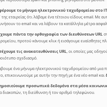
T της εταιρείας ότι λάβαμε ένα τέτοιου είδους email. Με α
υνήσουν το email και να λάβουν τα κατάλληλα μέτρα ασφαλ
γχουμε πάντα την
ορθογραφία των διευθύνσεων URL
στ
ρομείου, προτού κάνουμε κλικ ή εισάγουμε ευαίσθητες π
σέχουμε τις ανακατευθύνσεις URL
, οι οποίες μας οδηγο
οιότυπο σχεδιασμό.
άβουμε ένα μήνυμα ηλεκτρονικού ταχυδρομείου από μια π
ο, επικοινωνούμε με αυτήν την πηγή με ένα νέο email και
δ
δημοσιεύουμε προσωπικά δεδομένα
στα μέσα κοινωνι
α διακοπών, τη διεύθυνση ή τον αριθμό τηλεφώνου.
ρα προστασίας
virus Software