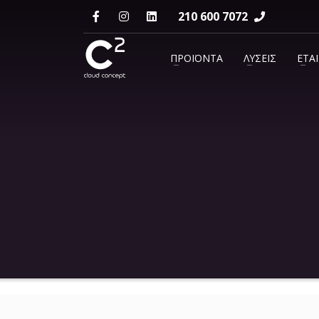
210 600 7072
ΕΠΙΚΟΙΝΩΝΙΑ
ΠΡΟΪΌΝΤΑ
ΛΎΣΕΙΣ
ΕΤΑΙ
support@c2.gr