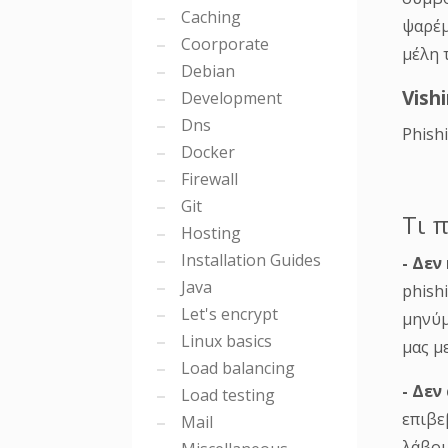
μέλη 
Caching
Coorporate
Vish
Debian
Phish
Development
Dns
Docker
Τι 
Firewall
Git
- Δεν
Hosting
phish
Installation Guides
μηνύμ
Java
μας μ
Let's encrypt
Linux basics
- Δεν
Load balancing
επιβε
Load testing
λάβου
Mail
- Αν