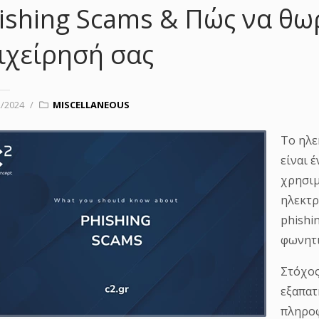
ishing Scams & Πώς να θω
ιχείρησή σας
2/2024
/
MISCELLANEOUS
Το ηλε
είναι 
χρησιμ
ηλεκτρ
phishi
φωνητι
Στόχος
εξαπατ
πληροφ