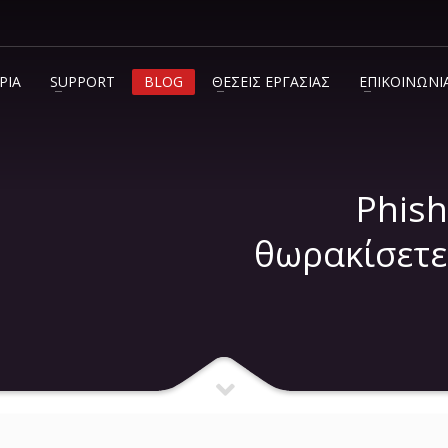
ΡΊΑ
SUPPORT
BLOG
ΘΈΣΕΙΣ ΕΡΓΑΣΊΑΣ
ΕΠΙΚΟΙΝΩΝΊ
info@c2.gr
+30 210 600 7072
Phish
θωρακίσετε