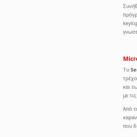
Το
Se
τρέχο
και τ
με τι
Από τ
καραν
που δ
Τα τε