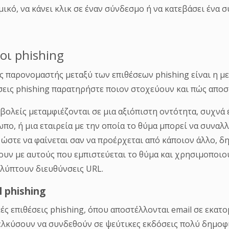
μικό, να κάνει κλικ σε έναν σύνδεσμο ή να κατεβάσει ένα 
οι phishing
ς παρονομαστής μεταξύ των επιθέσεων phishing είναι η με
σεις phishing παρατηρήστε ποιον στοχεύουν και πώς αποσ
σβολείς μεταμφιέζονται σε μια αξιόπιστη οντότητα, συχνά
πο, ή μια εταιρεία με την οποία το θύμα μπορεί να συνα
, ώστε να φαίνεται σαν να προέρχεται από κάποιον άλλο,
ουν με αυτούς που εμπιστεύεται το θύμα και χρησιμοποι
λύπτουν διευθύνσεις URL.
l phishing
ές επιθέσεις phishing, όπου αποστέλλονται email σε εκατο
λκύσουν να συνδεθούν σε ψεύτικες εκδόσεις πολύ δημοφ
ατος συνήθως αποτελεί μια φαινομενικά πραγματική και 