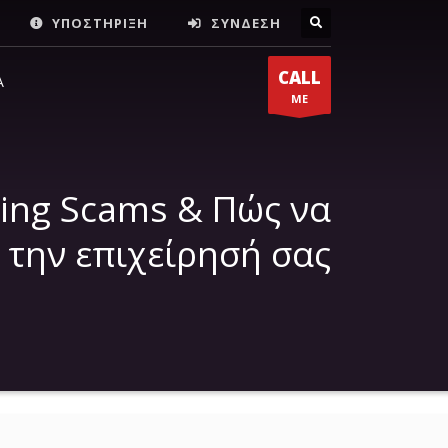
ΥΠΟΣΤΗΡΙΞΗ
ΣΥΝΔΕΣΗ
ΔΙΕΎΘΥΝΣΗ
×
CALL
Α
ME
Νερατζιωτίσσης 15, Μαρούσι,
Αθήνα, 15124, Αττική
ing Scams & Πώς να
 την επιχείρησή σας