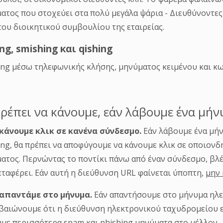
του διοικητικού συμβουλίου της εταιρείας.
ing, smishing και qishing
ing μέσω τηλεφωνικής κλήσης, μηνύματος κειμένου και κω
πρέπει να κάνουμε, εάν λάβουμε ένα μήν
 κάνουμε κλικ σε κανένα σύνδεσμο.
Εάν λάβουμε ένα μή
ing, θα πρέπει να αποφύγουμε να κάνουμε κλικ σε οποιον
ατος. Περνώντας το ποντίκι πάνω από έναν σύνδεσμο, βλ
εταφέρει. Εάν αυτή η διεύθυνση URL φαίνεται ύποπτη,
μην 
 απαντάμε στο μήνυμα.
Εάν απαντήσουμε στο μήνυμα ηλ
βαιώνουμε ότι η διεύθυνση ηλεκτρονικού ταχυδρομείου εί
με περισσότερα spam και phishing μηνύματα στο μέλλον.
αφέρουμε το μήνυμα ηλεκτρονικού ταχυδρομείου στο
I