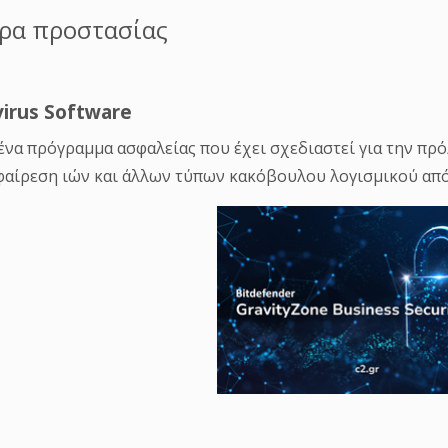
 ένα πρόγραμμα ασφαλείας που έχει σχεδιαστεί για την πρ
φαίρεση ιών και άλλων τύπων κακόβουλου λογισμικού από 
ως εγκαθίσταται σε έναν υπολογιστή ή server ως προληπτι
αμμα προστασίας από ιούς μπορεί να βοηθήσει στον μετρι
ggers, browser hijackers, Trojan, spyware, phishing attemp
ό Antivirus είναι το
Bitdefender
.
osoft Office 365