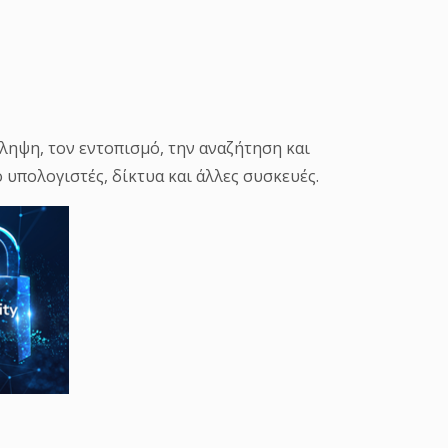
όληψη, τον εντοπισμό, την αναζήτηση και
υπολογιστές, δίκτυα και άλλες συσκευές.
κή προσέγγιση για την ασφάλεια. Ένα
ασμό μιας ποικιλίας απειλών, όπως
ts, ransomware attacks και πολλά άλλα. Ένα