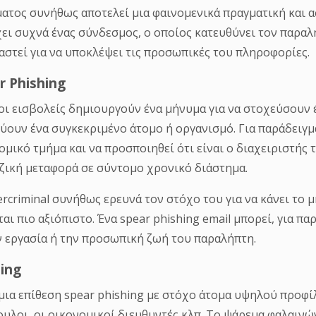
ει συχνά ένας σύνδεσμος, ο οποίος κατευθύνει τον παραλή
αστεί για να υποκλέψει τις προσωπικές του πληροφορίες.
r Phishing
οι εισβολείς δημιουργούν ένα μήνυμα για να στοχεύσουν 
ύουν ένα συγκεκριμένο άτομο ή οργανισμό. Για παράδειγμ
ομικό τμήμα και να προσποιηθεί ότι είναι ο διαχειριστής 
ζική μεταφορά σε σύντομο χρονικό διάστημα.
ercriminal συνήθως ερευνά τον στόχο του για να κάνει το
ται πιο αξιόπιστο. Ένα spear phishing email μπορεί, για π
ν εργασία ή την προσωπική ζωή του παραλήπτη.
ing
 μια επίθεση spear phishing με στόχο άτομα υψηλού προφί
υλοι, οι οικονομικοί διευθυντές κλπ. Το ψάρεμα φαλαινών
ατος που στοχεύει στα πολύ μεγάλα ψάρια - Διευθύνοντε