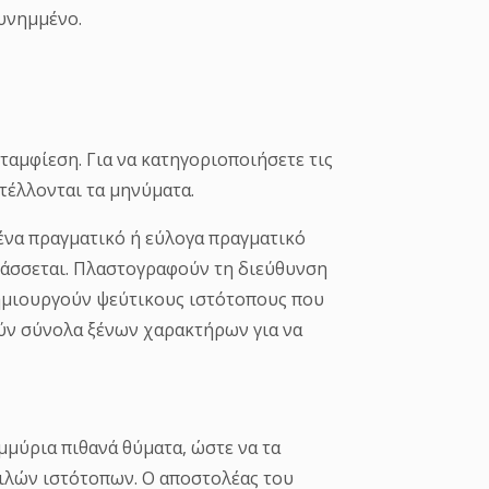
συνημμένο.
ταμφίεση. Για να κατηγοριοποιήσετε τις
τέλλονται τα μηνύματα.
 ένα πραγματικό ή εύλογα πραγματικό
λλάσσεται. Πλαστογραφούν τη διεύθυνση
 δημιουργούν ψεύτικους ιστότοπους που
ούν σύνολα ξένων χαρακτήρων για να
μμύρια πιθανά θύματα, ώστε να τα
ιλών ιστότοπων. Ο αποστολέας του
ασφαλή διεύθυνση. Στο μήνυμα αυτό