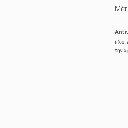
Είναι
την α
Συνήθ
πρόγρ
keylo
γνωστ
Micr