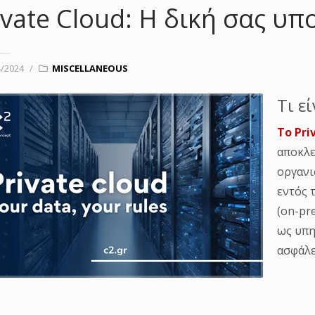
ivate Cloud: H δική σας υ
4/2024
/
MISCELLANEOUS
Τι εί
Το Pri
αποκλε
οργανι
εντός 
(on-pr
ως υπη
ασφάλε