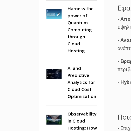
Εφα
Harness the
power of
-
Απο
Quantum
υψηλή
Computing
through
-
Ανά
Cloud
ανάπτ
Hosting
-
Εφα
AI and
περιβ
Predictive
-
Hyb
Analytics for
Cloud Cost
Optimization
Observability
Ποι
in Cloud
Hosting: How
- Επι