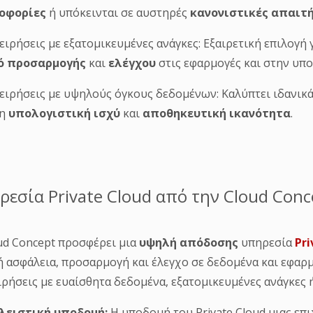
οφορίες
ή υπόκεινται σε αυστηρές
κανονιστικές απαιτ
χειρήσεις με εξατομικευμένες ανάγκες: Εξαιρετική επιλογ
ό προσαρμογής
και
ελέγχου
στις εφαρμογές και στην υπο
χειρήσεις με υψηλούς όγκους δεδομένων: Καλύπτει ιδανικ
η
υπολογιστική ισχύ
και
αποθηκευτική ικανότητα
.
ρεσία Private Cloud από την Cloud Conc
ud Concept προσφέρει μια
υψηλή απόδοσης
υπηρεσία
Pri
 ασφάλεια, προσαρμογή και έλεγχο σε δεδομένα και εφαρμο
ιρήσεις με ευαίσθητα δεδομένα, εξατομικευμένες ανάγκες
λειστική υποδομή:
Η υποδομή του Private Cloud μιας επ