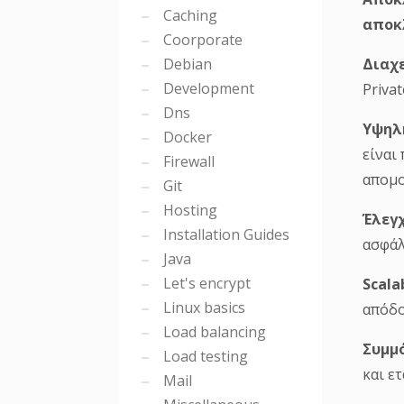
Caching
αποκ
Coorporate
Debian
Διαχ
Development
Privat
Dns
Υψηλ
Docker
είναι
Firewall
απομο
Git
Hosting
Έλεγ
Installation Guides
ασφάλ
Java
Let's encrypt
Scala
Linux basics
απόδο
Load balancing
Συμμ
Load testing
και ετ
Mail