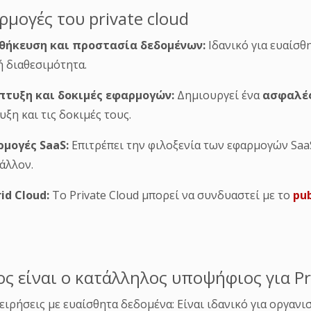
ρμογές του private cloud
θήκευση και προστασία δεδομένων:
Ιδανικό για ευαίσθ
 διαθεσιμότητα.
πτυξη και δοκιμές εφαρμογών:
Δημιουργεί ένα
ασφαλές
υξη και τις δοκιμές τους.
ρμογές
SaaS
:
Επιτρέπει την φιλοξενία των εφαρμογών SaaS
άλλον.
rid
Cloud
:
Το Private Cloud μπορεί να συνδυαστεί με το
pub
ος είναι ο κατάλληλος υποψήφιος για Pr
χειρήσεις με ευαίσθητα δεδομένα: Είναι ιδανικό για οργαν