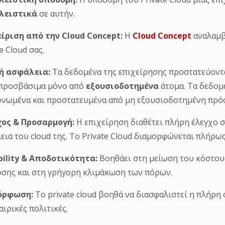
λειστικά
σε αυτήν.
είριση από την
Cloud
Concept:
Η
Cloud Concept
αναλαμβ
e Cloud σας.
ή ασφάλεια:
Τα δεδομένα της επιχείρησης προστατεύοντ
 προσβάσιμα μόνο από
εξουσιοδοτημένα
άτομα. Τα δεδομ
νωμένα και προστατευμένα από μη εξουσιοδοτημένη πρό
χος & Προσαρμογή:
Η επιχείρηση διαθέτει πλήρη έλεγχο 
εια του cloud της. Το Private Cloud διαμορφώνεται πλήρως
bility & Αποδοτικότητα:
Βοηθάει στη μείωση του κόστους
σης και στη γρήγορη κλιμάκωση των πόρων.
όρφωση:
Το private cloud βοηθά να διασφαλιστεί η πλήρ
αιρικές πολιτικές.