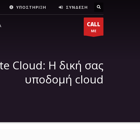
ΥΠΟΣΤΗΡΙΞΗ
ΣΥΝΔΕΣΗ
ΔΙΕΥΘΥΝΣΗ
×
CALL
Α
ME
Νερατζιωτίσσης 15, Μαρούσι,
Αθήνα, 15124, Αττική
te Cloud: H δική σας
υποδομή cloud