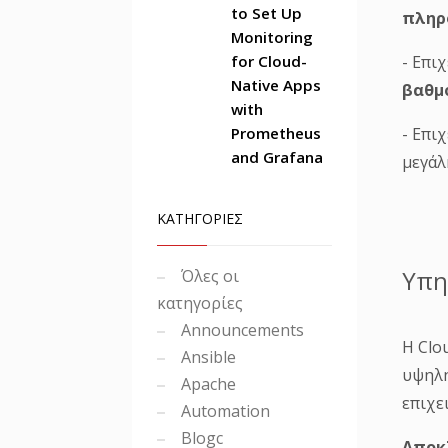
to Set Up
πληρ
Monitoring
for Cloud-
- Επι
Native Apps
βαθμ
with
Prometheus
- Επι
and Grafana
μεγάλ
ΚΑΤΗΓΟΡΙΕΣ
Υπη
Όλες οι
κατηγορίες
Announcements
Η Clo
Ansible
υψηλή
Apache
επιχε
Automation
Blogc
Αποκ