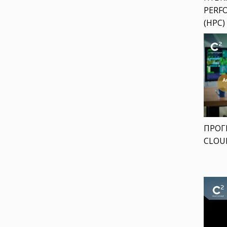
PERF
(HPC)
ΠΡΟΓ
CLOU