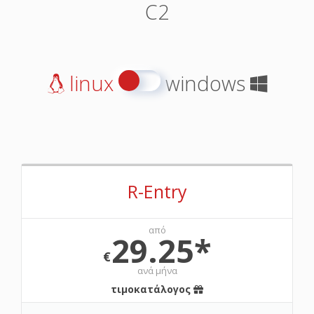
C2
linux
windows
R-Entry
από
29.25*
€
ανά μήνα
τιμοκατάλογος