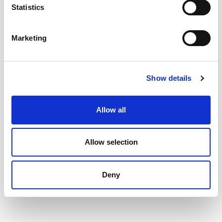
Statistics
Περισσότερα
Marketing
Show details
Δωρεάν απεριόριστα SSL
Allow all
Certificates
One click installation για απεριόριστα Lets Encrypt SSL
Allow selection
certificates σε όλα τα πακέτα φιλοξενίας, για όσα
subdomains και να έχετε για καλύτερο SEO και
απόλυτη ασφάλεια.
Deny