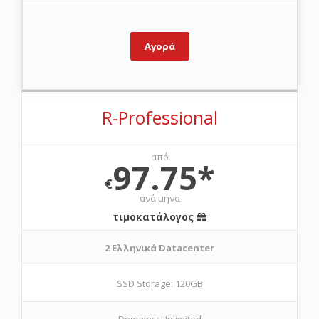
Αγορά
R-Professional
από
97.75*
€
ανά μήνα
τιμοκατάλογος
2 Ελληνικά Datacenter
SSD Storage: 120GB