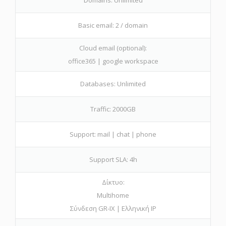
Domains: Unlimited
Basic email: 2 / domain
Cloud email (optional):
office365 | google workspace
Databases: Unlimited
Traffic: 2000GB
Support: mail | chat | phone
Support SLA: 4h
Δίκτυο:
Multihome
Σύνδεση GR-IX | Ελληνική IP