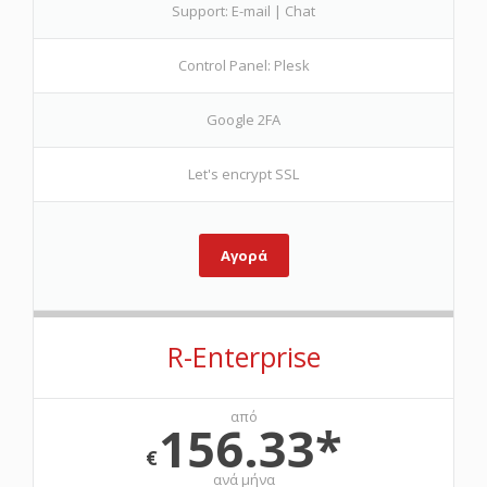
Support: E-mail | Chat
Control Panel: Plesk
Google 2FA
Let's encrypt SSL
Αγορά
R-Enterprise
από
156.33*
€
ανά μήνα