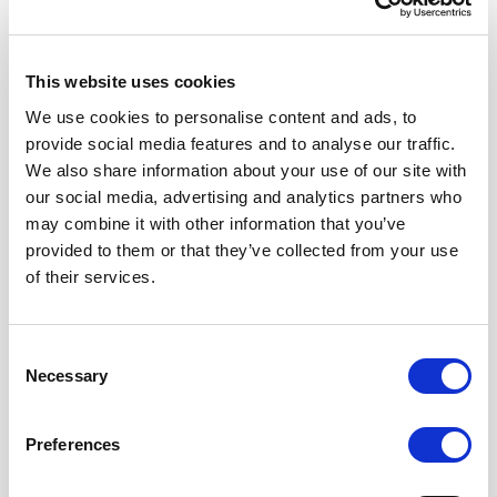
Ιδιόκτητο state of the art Enterprise hardware της
Dell, HP και Cisco για πραγματική αξιοπιστία και
This website uses cookies
απόδοση για την υποδομή σας.
We use cookies to personalise content and ads, to
Περισσότερα
provide social media features and to analyse our traffic.
We also share information about your use of our site with
our social media, advertising and analytics partners who
may combine it with other information that you’ve
provided to them or that they’ve collected from your use
of their services.
Networking
Consent
Necessary
Selection
Τριπλή διασύνδεση με τον GR-IX, δύο ανεξάρτητα core
backbones και multihome connectivity με
περισσότερους από 16 Upstream providers για να
Preferences
είστε πάντα online.