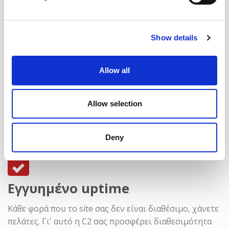
Onsite & Offsite Backups
Show details
Με τα καθημερινά αντίγραφα ασφαλείας είστε βέβαιοι
πως δε θα χάσετε τα δεδομένα σας ό,τι και να γίνει.
Επιπρόσθετα τα backups αποστέλλονται και σε
Allow all
δεύτερη τοποθεσία εκτός Datacenter για απόλυτη
σιγουριά!
Allow selection
Deny
Εγγυημένο uptime
Κάθε φορά που το site σας δεν είναι διαθέσιμο, χάνετε
πελάτες. Γι' αυτό η C2 σας προσφέρει διαθεσιμότητα