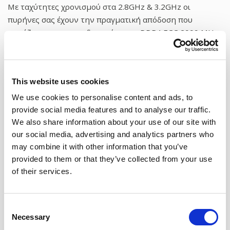
Με ταχύτητες χρονισμού στα 2.8GHz & 3.2GHz οι
πυρήνες σας έχουν την πραγματική απόδοση που
χρειάζεστε και σε συνδυασμό με τις DDR4 ECC 2999 MHz
μνήμες δεν πληρώνετε φτηνές σειρές των 2.0GHz για
χρυσάφι.
This website uses cookies
We use cookies to personalise content and ads, to
provide social media features and to analyse our traffic.
We also share information about your use of our site with
our social media, advertising and analytics partners who
may combine it with other information that you’ve
All flash HP Enterprise storages
provided to them or that they’ve collected from your use
of their services.
Enterprise grade ανεξάρτητα διπλά storages της HP με
SSD δίσκους με αποδοση μέχρι 100.000 IOPS για να είστε
πάντα σίγουροι για την απόδοση των εφαρμογών σας
Consent
Necessary
αλλά και την ακεραιότητα των δεδομένων σας.
Selection