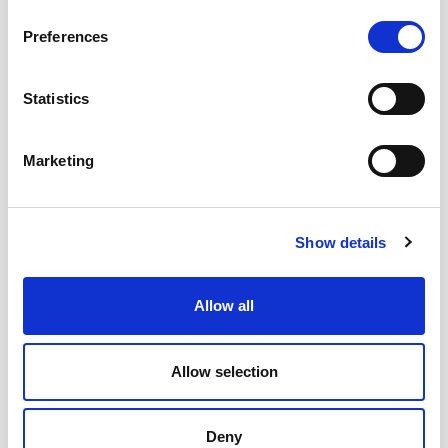
Preferences
Statistics
Marketing
Cisco Enterprise Equipment
Show details
Nexus 10G switches, ASR Edge routers και NextGen
firewalls για να είστε σίγουροι για την δικτυακή
διαθεσιμότητα και απόδοση με 20GBps connectivity ανά
Allow all
server και 160GBps intra-rack connectivity.
Περισσότερα για την δικτυακή μας υποδομή
Allow selection
Deny