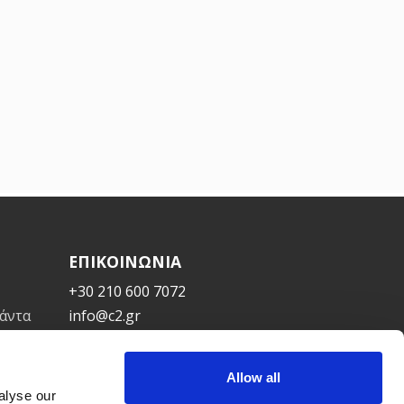
ΕΠΙΚΟΙΝΩΝΙΑ
+30 210 600 7072
πάντα
info@c2.gr
support@c2.gr
Cloud Concept
Allow all
alyse our
Νερατζιωτίσσης 15, Μαρούσι,