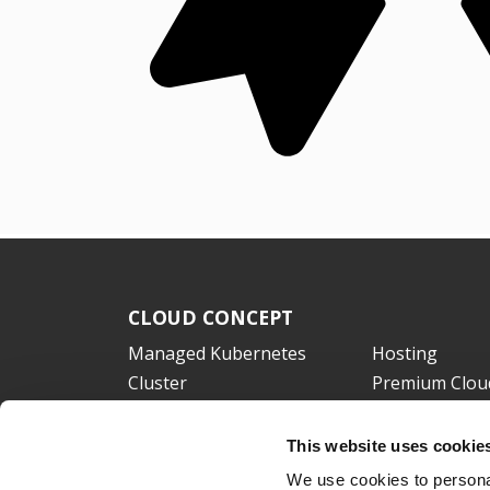
CLOUD CONCEPT
Managed Kubernetes
Hosting
Cluster
Premium Clou
Semi-Dedicated Hosting
Premium Resel
Outsource ΙT
Τηλεργασία
This website uses cookie
Disaster Recovery
Managed Host
We use cookies to personal