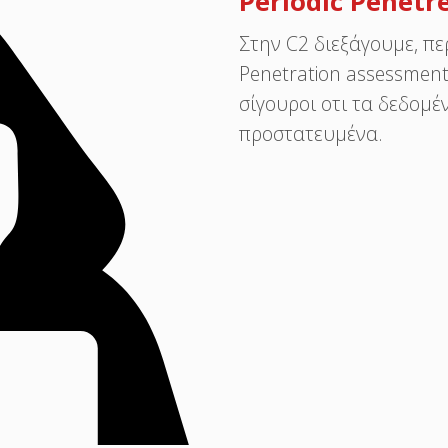
Periodic Penetr
Στην C2 διεξάγουμε, πε
Penetration assessments
σίγουροι οτι τα δεδομέ
προστατευμένα.