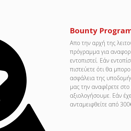
Bounty Progra
Aπο την αρχή της λειτο
πρόγραμμα για αναφορ
εντοπιστεί. Εάν εντοπί
πιστεύετε ότι θα μπορο
ασφάλεια της υποδομής
μας την αναφέρετε στο
αξιολογήσουμε. Εάν έχε
ανταμειφθείτε από 300