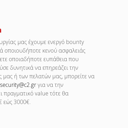
m
υργίας μας έχουμε ενεργό bounty
ά οποιουδήποτε κενού ασφαλειάς
σετε οποιαδήποτε ευπάθεια που
ύσε δυνητικά να επηρεάζει την
 μας ή των πελατών μας, μπορείτε να
security@c2.gr
για να την
ι πραγματικό value τότε θα
€ εώς 3000€.