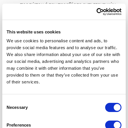
προσώπου ή την παραβίαση εμπιστευτικών
ή απόρρητων πληροφοριών
- για τον περιορισμό, τη διατάραξη, την
αλλοίωση, τον επηρεασμό της
This website uses cookies
διαθεσιμότητας, τη διακινδύνευση της
We use cookies to personalise content and ads, to
ασφάλειας ή την καταστροφή του παρόντος
provide social media features and to analyse our traffic.
ιστοτόπου, οποιασδήποτε παρεχόμενης
We also share information about your use of our site with
υπηρεσίας ή εν γένει των διαθέσιμων
our social media, advertising and analytics partners who
τεχνικών μέσων και πόρων της εταιρείας
may combine it with other information that you’ve
είτε βρίσκονται σε φυσική είτε σε ψηφιακή
provided to them or that they’ve collected from your use
μορφή, ανεξαρτήτως του τρόπου, της
of their services.
μεθόδου ή της τεχνικής που τυχόν
χρησιμοποιηθεί
Consent
- κατά τρόπο που προκαλεί υπέρβαση των
Necessary
Selection
διατεθέντων πόρων ή κατά τρόπο που
προκαλεί υπέρμετρη δέσμευση των
Preferences
διαθέσιμων πόρων και απειλείται η ομαλή